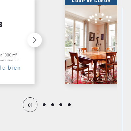
EXCLUSIF
NOUVEAUTÉ
tère en
 le bien
comprenant
cheminée,...
02