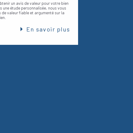
tenir un avis de valeur pour votre bien
ès une étude personnalisée, nous vous
s de valeur fiable et argumenté sur la
ien.
En savoir plus