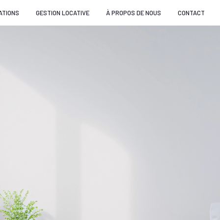
ATIONS
GESTION LOCATIVE
À PROPOS DE NOUS
CONTACT
Voir les
10
annonces
uer
Estimer
BUDGET
née
immo pro