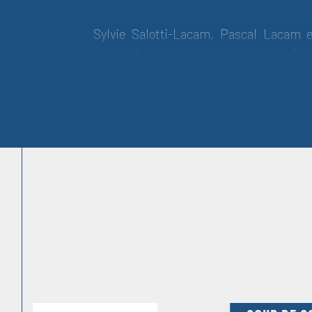
Sylvie Salotti-Lacam, Pascal Lacam 
mettent au service de votre projet le
du territoire et une vision construit
patiemment, comme on bâtit une relati
Plus de 30 ans d’acc
pour tous vos projets 
Au sein de notre agence indépendant
d’un suivi rigoureux, d’un regard exp
adaptées à vos besoins. Notre ap
l’écoute, la transparence et une mobili
ressources pour mener votre projet vers