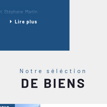
et Stéphane Martin
ur connaissance fine
Lire plus
e au fil des années,
on de confiance.
ompagnement
immobiliers
Notre séléction
e, vous bénéficiez
DE BIENS
ert et de solutions
proche repose sur
sation totale de nos
 la réussite.