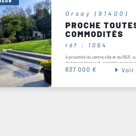
OEUR
Villebon sur yvette
(91140)
ité, et chaque bien
PROCHE
us guide dans votre
te des
annonces
COMMERCES ET
s avec exigence et
ÉCOLES
hé immobilier
de la
réf : 168
 ventes, d’achats ou
 dossier le sérieux,
Sur 796 m² de terrain maison de carac
986 000 €
Voir
.
pierre meulière de 236 m² habitables 
au rdc : salle à manger et séjour avec 
clé d’une transaction
ite connaissance du
n sa valeur réelle.