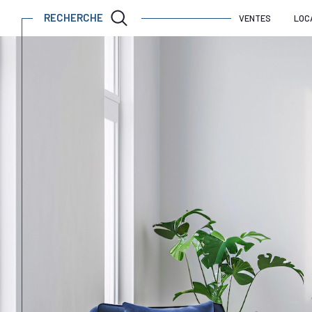
RECHERCHE
VENTES
LOC
Acheter
Lo
de l'ancien
TYPE DE BIEN
de l'ancien
à l'an
de l'