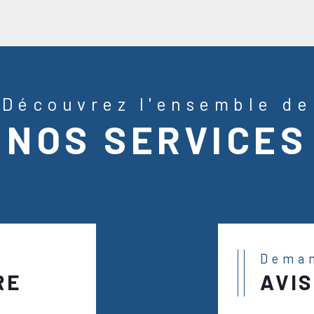
 sur des années
du territoire et une
cquéreurs
Découvrez l'ensemble de
NOS SERVICES
position pour vous
 de votre projet
trer directement à
à
Orsay,
nous joindre
s écrire à l’adresse
un premier échange
Dema
esoins, d’y répondre
RE
AVIS
es solutions les plus
ée avec sérieux et