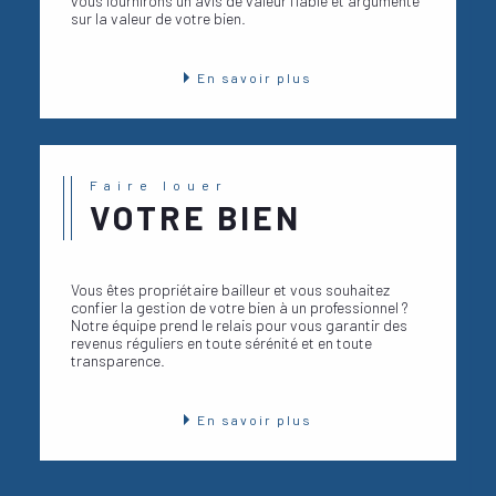
vous fournirons un avis de valeur fiable et argumenté
sur la valeur de votre bien.
échange personnalisé afin de comprendre vos
besoins, d’y répondre avec précision et de vous
guider vers les solutions les plus adaptées.
En savoir plus
Chaque demande est traitée avec sérieux et
attention, dans un esprit de confiance et de
proximité.
Faire louer
VOTRE BIEN
Vous êtes propriétaire bailleur et vous souhaitez
confier la gestion de votre bien à un professionnel ?
Notre équipe prend le relais pour vous garantir des
revenus réguliers en toute sérénité et en toute
transparence.
En savoir plus