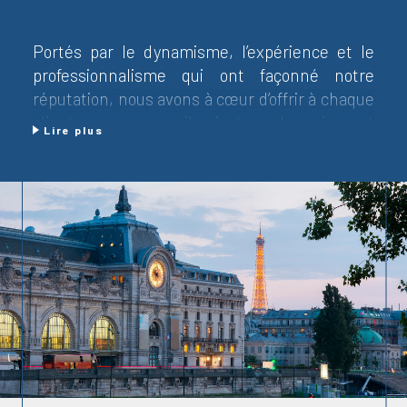
Portés par le dynamisme, l’expérience et le
professionnalisme qui ont façonné notre
réputation, nous avons à cœur d’offrir à chaque
client un conseil juste, humain et
Lire plus
profondément ancré dans la réalité du marché
local.
Sylvie Salotti-Lacam, Pascal Lacam et
Stéphane Martin mettent au service de votre
projet leur connaissance fine du territoire et
une vision construite au fil des années,
patiemment, comme on bâtit une relation de
confiance.