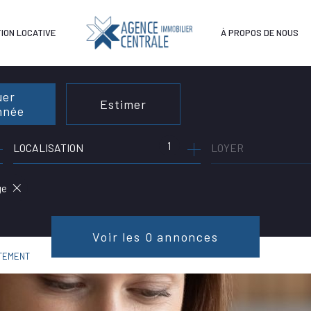
ION LOCATIVE
À PROPOS DE NOUS
uer
Estimer
année
1
LOCALISATION
LOYER
née
immo pro
ge
Voir les
0
annonces
TEMENT