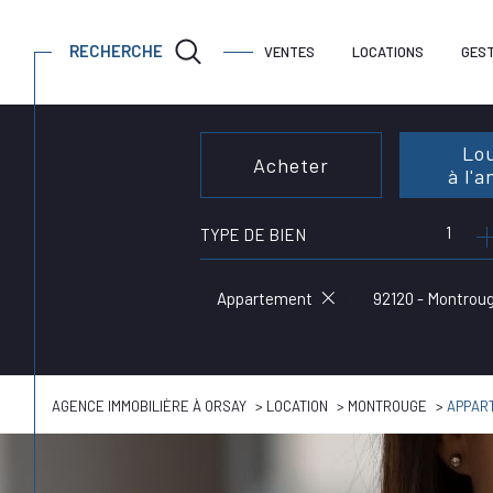
RECHERCHE
VENTES
LOCATIONS
GEST
Lo
Acheter
à l'
1
TYPE DE BIEN
de l'ancien
à l'an
de l'
Appartement
92120 - Montrou
AGENCE IMMOBILIÈRE À ORSAY
LOCATION
MONTROUGE
APPAR