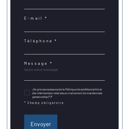
E-mail *
Téléphone *
Message *
J'ai pris connaissance de la Politique de confidentialité et
des informations relatives au traitement de mes données
personnelles (*)*
* Champ obligatoire
Envoyer