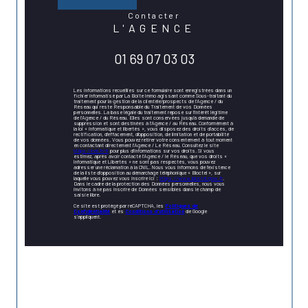
contacter
L'AGENCE
01 69 07 03 03
Les informations recueillies sur ce formulaire sont enregistrées dans un
fichier informatisé par La Boite Immo agissant comme Sous-traitant du
traitement pour la gestion de la clientèle/prospects de l'Agence / du
Réseau qui reste Responsable du Traitement de vos Données
personnelles. La base légale du traitement repose sur l'intérêt légitime
de l'Agence / du Réseau. Elles sont conservées jusqu'à demande de
suppression et sont destinées à l'Agence / au Réseau. Conformément à
la loi « informatique et libertés », vous disposez des droits d’accès, de
rectification, d’effacement, d’opposition, de limitation et de portabilité
de vos données. Vous pouvez retirer votre consentement à tout moment
en contactant directement l’Agence / Le Réseau. Consultez le site
https://cnil.fr/fr
pour plus d’informations sur vos droits. Si vous
estimez, après avoir contacté l'Agence / le Réseau, que vos droits «
Informatique et Libertés » ne sont pas respectés, vous pouvez
adresser une réclamation à la CNIL. Nous vous informons de l’existence
de la liste d'opposition au démarchage téléphonique « Bloctel », sur
laquelle vous pouvez vous inscrire ici :
https://www.bloctel.gouv.fr
.
Dans le cadre de la protection des Données personnelles, nous vous
invitons à ne pas inscrire de Données sensibles dans le champ de
saisie libre.
Ce site est protégé par reCAPTCHA, les
Politiques de
Confidentialité
et es
Conditions d'utilisation
de Google
s'appliquent.