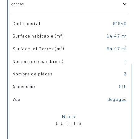
général
TRAD_SIROCCO_Caracteristique
Valeurs
Code postal
91940
Surface habitable (m²)
64,47 m²
Surface loi Carrez (m²)
64,47 m²
Nombre de chambre(s)
1
Nombre de pièces
2
Ascenseur
OUI
Vue
dégagée
Nos
OUTILS