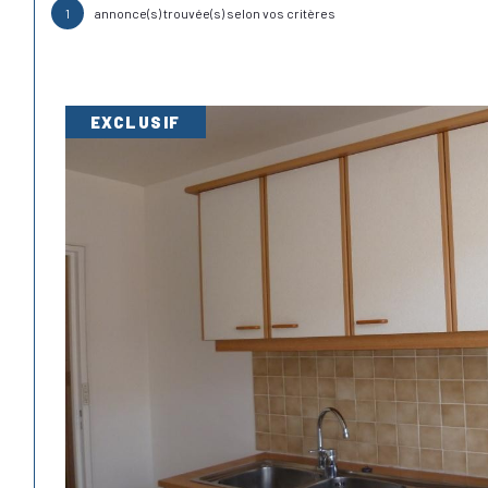
1
annonce(s) trouvée(s) selon vos critères
EXCLUSIF