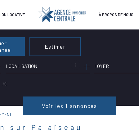
ION LOCATIVE
À PROPOS DE NOUS
uer
Estimer
année
1
LOCALISATION
LOYER
née
immo pro
Voir les
1
annonces
EMENT
on sur Palaiseau