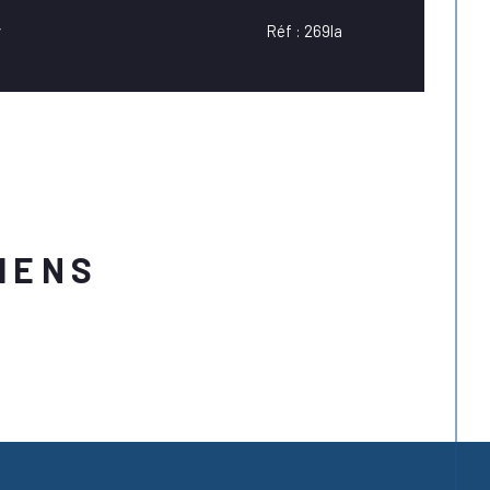
r
Réf : 269la
IENS