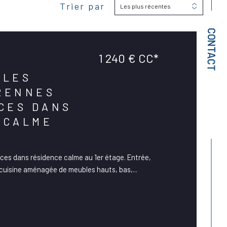
Trier par
Les plus récentes
CONTACT
1 240 €
CC*
 LES
RENNES
ÈCES DANS
 CALME
èces dans résidence calme au 1er étage. Entrée,
 cuisine aménagée de meubles hauts, bas,...