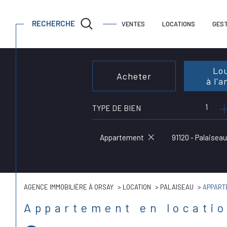
RECHERCHE
VENTES
LOCATIONS
GEST
Lo
Acheter
à l'
1
TYPE DE BIEN
de l'ancien
à l'an
de l'
Appartement
91120 - Palaiseau
AGENCE IMMOBILIÈRE À ORSAY
LOCATION
PALAISEAU
APPART
Appartement en locati