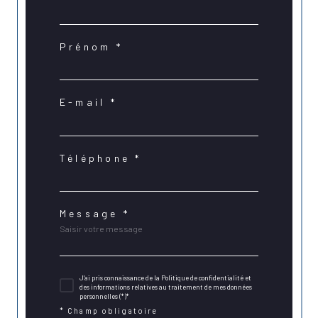
Prénom *
E-mail *
Téléphone *
Message *
J'ai pris connaissance de la Politique de confidentialité et
des informations relatives au traitement de mes données
personnelles (*)*
* Champ obligatoire