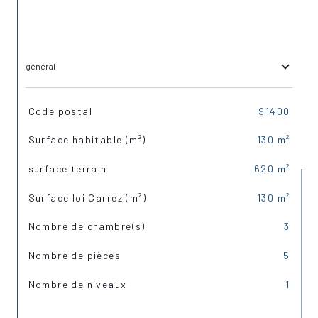
général
TRAD_SIROCCO_Caracteristique
Valeurs
Code postal
91400
Surface habitable (m²)
130 m²
surface terrain
620 m²
Surface loi Carrez (m²)
130 m²
Nombre de chambre(s)
3
Nombre de pièces
5
Nombre de niveaux
1