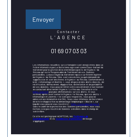
Envoyer
contacter
L'AGENCE
01 69 07 03 03
Les informations recueillies sur ce formulaire sont enregistrées dans un
fichier informatisé par La Boite Immo agissant comme Sous-traitant du
traitement pour la gestion de la clientèle/prospects de l'Agence / du
Réseau qui reste Responsable du Traitement de vos Données
personnelles. La base légale du traitement repose sur l'intérêt légitime
de l'Agence / du Réseau. Elles sont conservées jusqu'à demande de
suppression et sont destinées à l'Agence / au Réseau. Conformément à
la loi « informatique et libertés », vous disposez des droits d’accès, de
rectification, d’effacement, d’opposition, de limitation et de portabilité
de vos données. Vous pouvez retirer votre consentement à tout moment
en contactant directement l’Agence / Le Réseau. Consultez le site
https://cnil.fr/fr
pour plus d’informations sur vos droits. Si vous
estimez, après avoir contacté l'Agence / le Réseau, que vos droits «
Informatique et Libertés » ne sont pas respectés, vous pouvez
adresser une réclamation à la CNIL. Nous vous informons de l’existence
de la liste d'opposition au démarchage téléphonique « Bloctel », sur
laquelle vous pouvez vous inscrire ici :
https://www.bloctel.gouv.fr
.
Dans le cadre de la protection des Données personnelles, nous vous
invitons à ne pas inscrire de Données sensibles dans le champ de
saisie libre.
Ce site est protégé par reCAPTCHA, les
Politiques de
Confidentialité
et es
Conditions d'utilisation
de Google
s'appliquent.