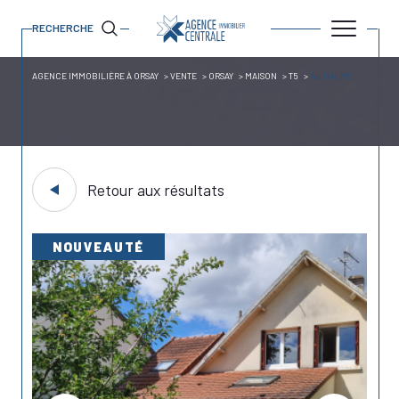
RECHERCHE
AGENCE IMMOBILIÈRE À ORSAY
VENTE
ORSAY
MAISON
T5
AU CALME
Retour aux résultats
NOUVEAUTÉ