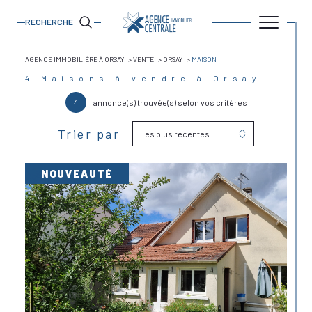
RECHERCHE
AGENCE IMMOBILIÈRE À ORSAY
VENTE
ORSAY
MAISON
4
Maisons à vendre à Orsay
4
annonce(s) trouvée(s) selon vos critères
Trier par
Les plus récentes
NOUVEAUTÉ