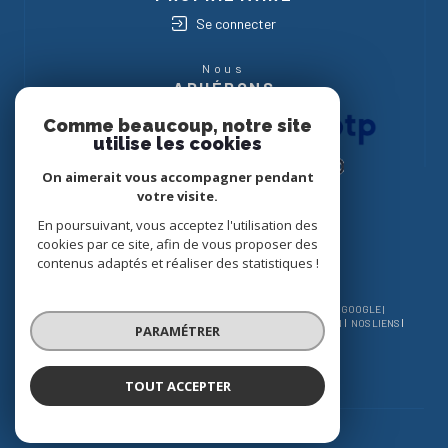
Se connecter
Nous
ADHÉRONS
Comme beaucoup, notre site
utilise les cookies
On aimerait vous accompagner pendant
votre visite.
En poursuivant, vous acceptez l'utilisation des
cookies par ce site, afin de vous proposer des
contenus adaptés et réaliser des statistiques !
© 2026 | TOUS DROITS RÉSERVÉS | TRADUCTION POWERED BY GOOGLE |
NOS HONORAIRES
PLAN DU SITE
MENTIONS LÉGALES
ADMIN
NOS LIENS
PARAMÉTRER
POLITIQUE RGPD
COOKIES
TOUT ACCEPTER